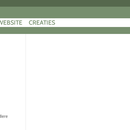
WEBSITE
CREATIES
llere