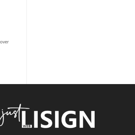
 over
e