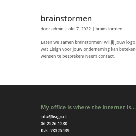
brainstormen
door
admin
|
okt 7, 2022
|
brainstormen
Laten we samen brainstormen! Wil jij jouw logo
wat Lisign voor jouw onderneming kan beteke
wensen te bespreken! Neem contact...
My office is where the internet is…
info@lisign.nl
06 2526 1230
Kvk 78325439